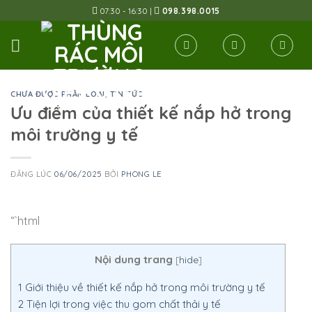
Skip
07:30 - 16:30 |
098.398.0015
to
content
CHƯA ĐƯỢC PHÂN LOẠI
,
TIN TỨC
Ưu điểm của thiết kế nắp hở trong
môi trường y tế
ĐĂNG LÚC
06/06/2025
BỞI
PHONG LE
“`html
Nội dung trang
[
hide
]
1
Giới thiệu về thiết kế nắp hở trong môi trường y tế
2
Tiện lợi trong việc thu gom chất thải y tế