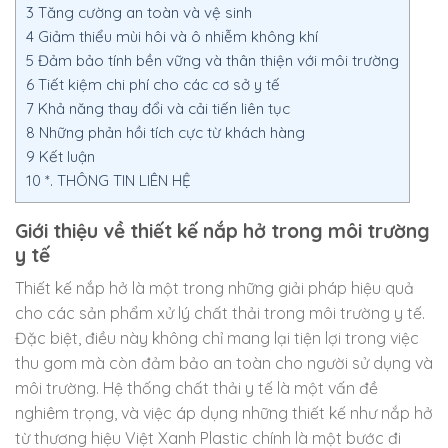
3
Tăng cường an toàn và vệ sinh
4
Giảm thiểu mùi hôi và ô nhiễm không khí
5
Đảm bảo tính bền vững và thân thiện với môi trường
6
Tiết kiệm chi phí cho các cơ sở y tế
7
Khả năng thay đổi và cải tiến liên tục
8
Những phản hồi tích cực từ khách hàng
9
Kết luận
10
*. THÔNG TIN LIÊN HỆ
Giới thiệu về thiết kế nắp hở trong môi trường
y tế
Thiết kế nắp hở là một trong những giải pháp hiệu quả
cho các sản phẩm xử lý chất thải trong môi trường y tế.
Đặc biệt, điều này không chỉ mang lại tiện lợi trong việc
thu gom mà còn đảm bảo an toàn cho người sử dụng và
môi trường. Hệ thống chất thải y tế là một vấn đề
nghiêm trọng, và việc áp dụng những thiết kế như nắp hở
từ thương hiệu Việt Xanh Plastic chính là một bước đi