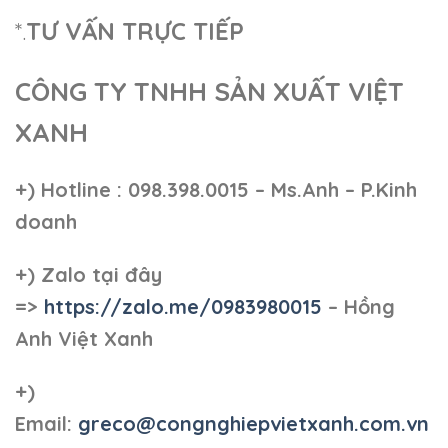
*.
TƯ VẤN TRỰC TIẾP
CÔNG TY TNHH SẢN XUẤT VIỆT
XANH
+)
Hotline : 098.398.0015 – Ms.Anh – P.Kinh
doanh
+)
Zalo tại đây
=>
https://zalo.me/0983980015
– Hồng
Anh Việt Xanh
+)
Email:
greco@congnghiepvietxanh.com.vn