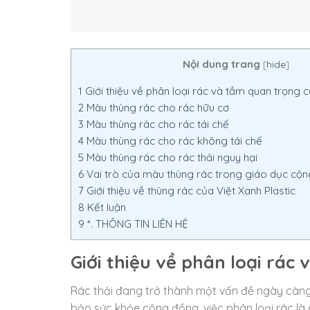
Nội dung trang
[
hide
]
1
Giới thiệu về phân loại rác và tầm quan trọng 
2
Màu thùng rác cho rác hữu cơ
3
Màu thùng rác cho rác tái chế
4
Màu thùng rác cho rác không tái chế
5
Màu thùng rác cho rác thải nguy hại
6
Vai trò của màu thùng rác trong giáo dục cộ
7
Giới thiệu về thùng rác của Việt Xanh Plastic
8
Kết luận
9
*. THÔNG TIN LIÊN HỆ
Giới thiệu về phân loại rá
Rác thải đang trở thành một vấn đề ngày càng
bảo sức khỏe cộng đồng, việc phân loại rác là c