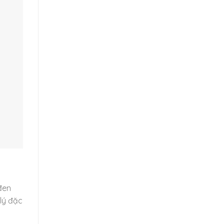
đen
lý đặc