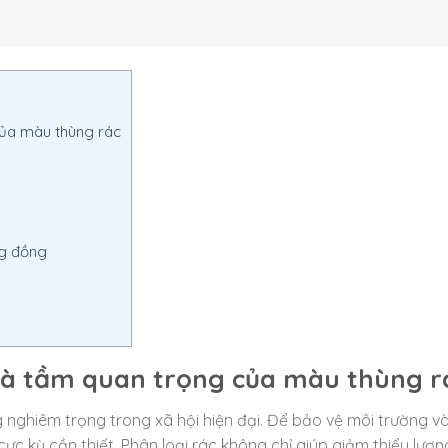
của màu thùng rác
ng đồng
c và tầm quan trọng của màu thùng r
 nghiêm trọng trong xã hội hiện đại. Để bảo vệ môi trường 
ực kỳ cần thiết. Phân loại rác không chỉ giúp giảm thiểu lượn