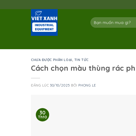
Skip
to
content
Tìm
kiếm:
CHƯA ĐƯỢC PHÂN LOẠI
,
TIN TỨC
Cách chọn màu thùng rác phù
ĐĂNG LÚC
30/10/2025
BỞI
PHONG LE
30
Th10