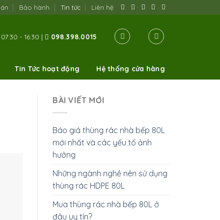
oán
Bảo hành
Tin tức
Liên hệ
07:30 - 16:30 |
098.398.0015
Tin Tức hoạt động
Hệ thống cửa hàng
BÀI VIẾT MỚI
Báo giá thùng rác nhà bếp 80L
mới nhất và các yếu tố ảnh
hưởng
Những ngành nghề nên sử dụng
thùng rác HDPE 80L
Mua thùng rác nhà bếp 80L ở
đâu uy tín?