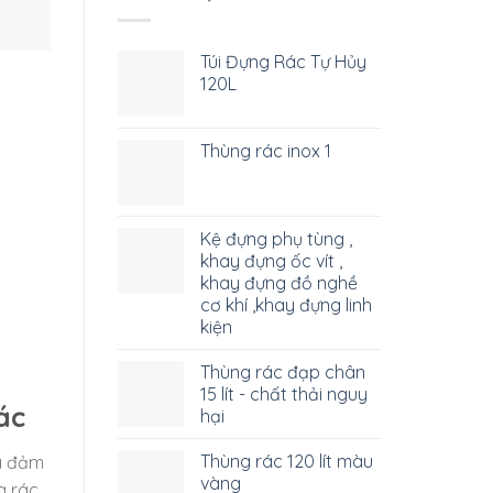
Túi Đựng Rác Tự Hủy
120L
Thùng rác inox 1
Kệ đựng phụ tùng ,
khay đựng ốc vít ,
khay đựng đồ nghề
cơ khí ,khay đựng linh
kiện
Thùng rác đạp chân
15 lít - chất thải nguy
ác
hại
Thùng rác 120 lít màu
và đảm
vàng
g rác