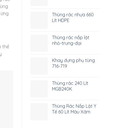
hùng
 từng
Thùng rác nhựa 660
Lít HDPE
Thùng rác nắp lật
nhỏ-trung-đại
ó thể
y
Khay đựng phụ tùng
716-719
Thùng rác 240 Lít
MGB240K
Thùng Rác Nắp Lật Y
Tế 60 Lít Màu Xám