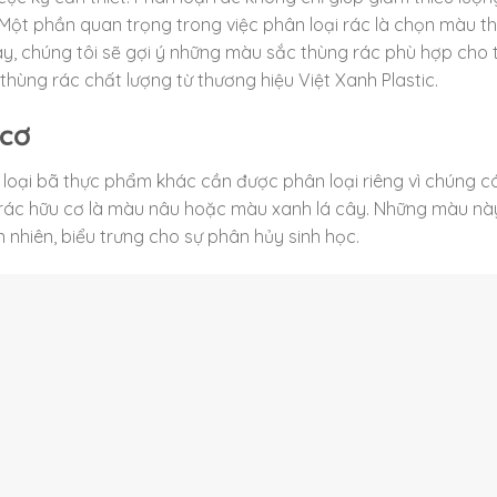
. Một phần quan trọng trong việc phân loại rác là chọn màu t
này, chúng tôi sẽ gợi ý những màu sắc thùng rác phù hợp cho
 thùng rác chất lượng từ thương hiệu Việt Xanh Plastic.
 cơ
 loại bã thực phẩm khác cần được phân loại riêng vì chúng c
 rác hữu cơ là màu nâu hoặc màu xanh lá cây. Những màu nà
n nhiên, biểu trưng cho sự phân hủy sinh học.