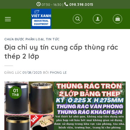
Skip
07:30 - 16:30 |
098.398.0015
to
content
CHƯA ĐƯỢC PHÂN LOẠI
,
TIN TỨC
Địa chỉ uy tín cung cấp thùng rác
thép 2 lớp
ĐĂNG LÚC
01/08/2025
BỞI
PHONG LE
01
Th8