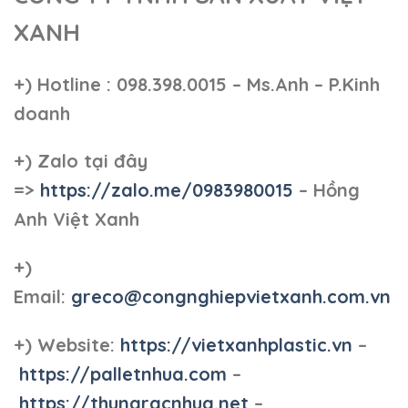
XANH
+)
Hotline : 098.398.0015 – Ms.Anh – P.Kinh
doanh
+)
Zalo tại đây
=>
https://zalo.me/0983980015
– Hồng
Anh Việt Xanh
+)
Email:
greco@congnghiepvietxanh.com.vn
+) Website:
https://vietxanhplastic.vn
–
https://palletnhua.com
–
https://thungracnhua.net
–