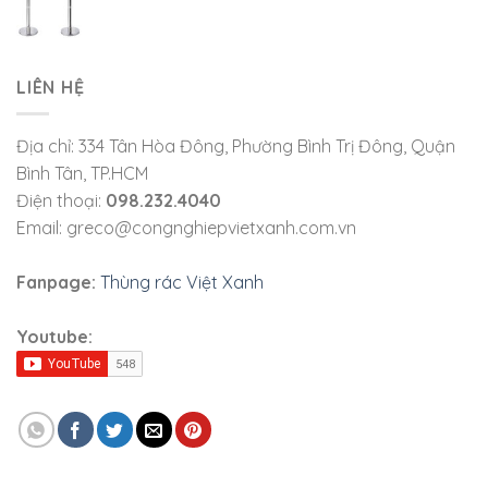
LIÊN HỆ
Địa chỉ: 334 Tân Hòa Đông, Phường Bình Trị Đông, Quận
Bình Tân, TP.HCM
Điện thoại:
098.232.4040
Email: greco@congnghiepvietxanh.com.vn
Fanpage:
Thùng rác Việt Xanh
Youtube: