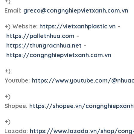
+)
Email:
greco@congnghiepvietxanh.com.vn
+) Website:
https://vietxanhplastic.vn
–
https://palletnhua.com
–
https://thungracnhua.net
–
https://congnghiepvietxanh.com.vn
+)
Youtube:
https://www.youtube.com/@nhua
+)
Shopee:
https://shopee.vn/congnghiepxan
+)
Lazada:
https://www.lazada.vn/shop/cong