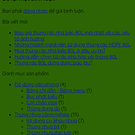
Bạn phải
đăng nhập
để gửi bình luận.
Bài viết mới
Báo giá thùng rác nhà bếp 80L mới nhất và các yếu
tố ảnh hưởng
Những ngành nghề nên sử dụng thùng rác HDPE 80L
Mua thùng rác nhà bếp 80L ở đâu uy tín?
Hướng dẫn chọn túi rác phù hợp với thùng 80L
Thùng rác 80L dùng được bao lâu?
Danh mục sản phẩm
Đồ dùng văn phòng
(4)
Bảng chỉ dẫn - Bảng menu
(1)
Bục phát biểu
(1)
Cột chắn inox
(1)
Thùng đựng dù
(1)
Thùng nhựa công nghiệp
(15)
Kệ dụng cụ, khay nhựa
(7)
Thùng nhựa bít
(1)
Thùng nhựa đan lưới
(4)