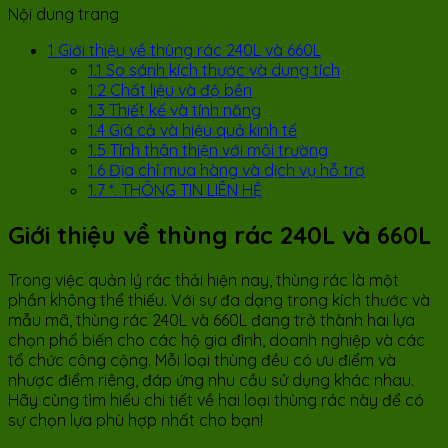
Nội dung trang
1
Giới thiệu về thùng rác 240L và 660L
1.1
So sánh kích thước và dung tích
1.2
Chất liệu và độ bền
1.3
Thiết kế và tính năng
1.4
Giá cả và hiệu quả kinh tế
1.5
Tính thân thiện với môi trường
1.6
Địa chỉ mua hàng và dịch vụ hỗ trợ
1.7
*. THÔNG TIN LIÊN HỆ
Giới thiệu về thùng rác 240L và 660L
Trong việc quản lý rác thải hiện nay, thùng rác là một
phần không thể thiếu. Với sự đa dạng trong kích thước và
mẫu mã, thùng rác 240L và 660L đang trở thành hai lựa
chọn phổ biến cho các hộ gia đình, doanh nghiệp và các
tổ chức công cộng. Mỗi loại thùng đều có ưu điểm và
nhược điểm riêng, đáp ứng nhu cầu sử dụng khác nhau.
Hãy cùng tìm hiểu chi tiết về hai loại thùng rác này để có
sự chọn lựa phù hợp nhất cho bạn!