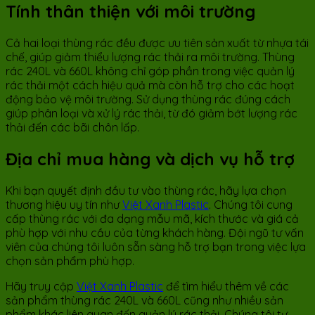
Tính thân thiện với môi trường
Cả hai loại thùng rác đều được ưu tiên sản xuất từ nhựa tái
chế, giúp giảm thiểu lượng rác thải ra môi trường. Thùng
rác 240L và 660L không chỉ góp phần trong việc quản lý
rác thải một cách hiệu quả mà còn hỗ trợ cho các hoạt
động bảo vệ môi trường. Sử dụng thùng rác đúng cách
giúp phân loại và xử lý rác thải, từ đó giảm bớt lượng rác
thải đến các bãi chôn lấp.
Địa chỉ mua hàng và dịch vụ hỗ trợ
Khi bạn quyết định đầu tư vào thùng rác, hãy lựa chọn
thương hiệu uy tín như
Việt Xanh Plastic
. Chúng tôi cung
cấp thùng rác với đa dạng mẫu mã, kích thước và giá cả
phù hợp với nhu cầu của từng khách hàng. Đội ngũ tư vấn
viên của chúng tôi luôn sẵn sàng hỗ trợ bạn trong việc lựa
chọn sản phẩm phù hợp.
Hãy truy cập
Việt Xanh Plastic
để tìm hiểu thêm về các
sản phẩm thùng rác 240L và 660L cũng như nhiều sản
phẩm khác liên quan đến quản lý rác thải. Chúng tôi tự