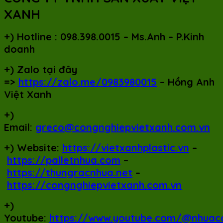
XANH
+)
Hotline : 098.398.0015 – Ms.Anh – P.Kinh
doanh
+)
Zalo tại đây
=>
https://zalo.me/0983980015
– Hồng Anh
Việt Xanh
+)
Email:
greco@congnghiepvietxanh.com.vn
+) Website:
https://vietxanhplastic.vn
–
https://palletnhua.com
–
https://thungracnhua.net
–
https://congnghiepvietxanh.com.vn
+)
Youtube:
https://www.youtube.com/@nhuac