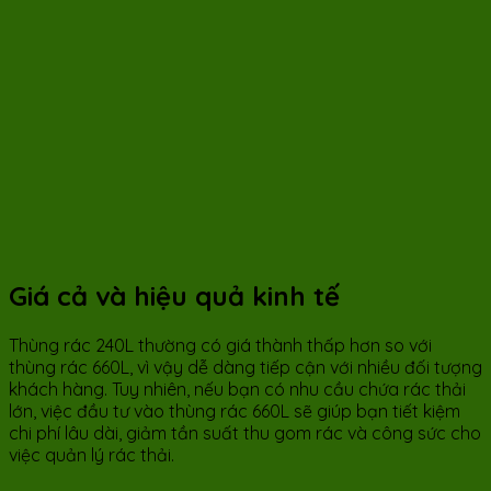
Giá cả và hiệu quả kinh tế
Thùng rác 240L thường có giá thành thấp hơn so với
thùng rác 660L, vì vậy dễ dàng tiếp cận với nhiều đối tượng
khách hàng. Tuy nhiên, nếu bạn có nhu cầu chứa rác thải
lớn, việc đầu tư vào thùng rác 660L sẽ giúp bạn tiết kiệm
chi phí lâu dài, giảm tần suất thu gom rác và công sức cho
việc quản lý rác thải.