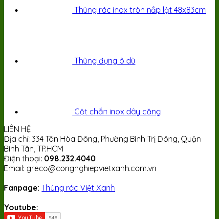
Thùng rác inox tròn nắp lật 48x83cm
Thùng đựng ô dù
Cột chắn inox dây căng
LIÊN HỆ
Địa chỉ: 334 Tân Hòa Đông, Phường Bình Trị Đông, Quận
Bình Tân, TP.HCM
Điện thoại:
098.232.4040
Email: greco@congnghiepvietxanh.com.vn
Fanpage:
Thùng rác Việt Xanh
Youtube: