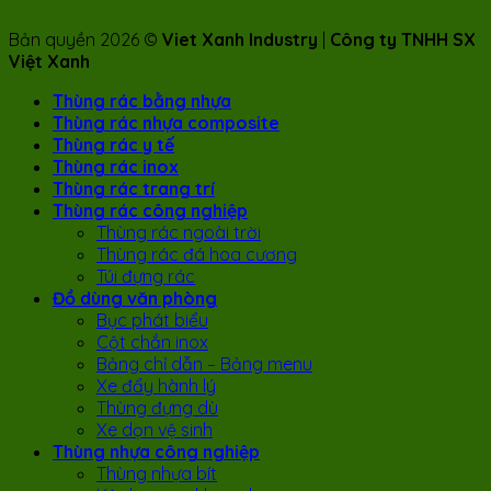
Bản quyền 2026 ©
Viet Xanh Industry
|
Công ty TNHH SX
Việt Xanh
Thùng rác bằng nhựa
Thùng rác nhựa composite
Thùng rác y tế
Thùng rác inox
Thùng rác trang trí
Thùng rác công nghiệp
Thùng rác ngoài trời
Thùng rác đá hoa cương
Túi đựng rác
Đồ dùng văn phòng
Bục phát biểu
Cột chắn inox
Bảng chỉ dẫn – Bảng menu
Xe đẩy hành lý
Thùng đựng dù
Xe dọn vệ sinh
Thùng nhựa công nghiệp
Thùng nhựa bít