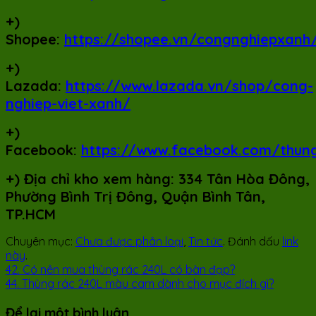
+)
Shopee:
https://shopee.vn/congnghiepxanh
+)
Lazada:
https://www.lazada.vn/shop/cong-
nghiep-viet-xanh/
+)
Facebook:
https://www.facebook.com/thun
+)
Địa chỉ kho xem hàng: 334 Tân Hòa Đông,
Phường Bình Trị Đông, Quận Bình Tân,
TP.HCM
Chuyên mục:
Chưa được phân loại
,
Tin tức
. Đánh dấu
link
này
.
42. Có nên mua thùng rác 240L có bàn đạp?
44. Thùng rác 240L màu cam dành cho mục đích gì?
Để lại một bình luận