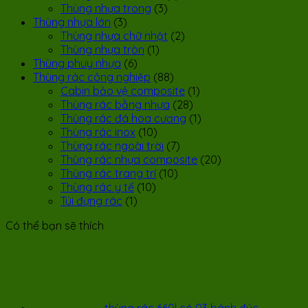
Thùng nhựa trong
(3)
Thùng nhựa lớn
(3)
Thùng nhựa chữ nhật
(2)
Thùng nhựa tròn
(1)
Thùng phuy nhựa
(6)
Thùng rác công nghiệp
(88)
Cabin bảo vệ composite
(1)
Thùng rác bằng nhựa
(28)
Thùng rác đá hoa cương
(1)
Thùng rác inox
(10)
Thùng rác ngoài trời
(7)
Thùng rác nhựa composite
(20)
Thùng rác trang trí
(10)
Thùng rác y tế
(10)
Túi đựng rác
(1)
Có thể bạn sẽ thích
thùng rác 660l có 03 bánh đúc