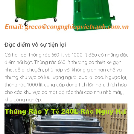
Đặc điểm và sự tiện lợi
Cả hai loại thùng rác 660 lít và 1000 lít đều có những đặc
điểm nổi bật. Thùng rác 660 lít thường có thiết kế gọn
nhẹ, dễ di chuyển, phù hợp với không gian hạn chế và
những khu vực có lưu lượng người qua lại cao. Ngược lại,
thùng rác 1000 lít cung cấp dung tích lớn hơn, thích hợp
cho các khu vực có mật độ rác thải cao như nhà máy,
khu công nghiệp.