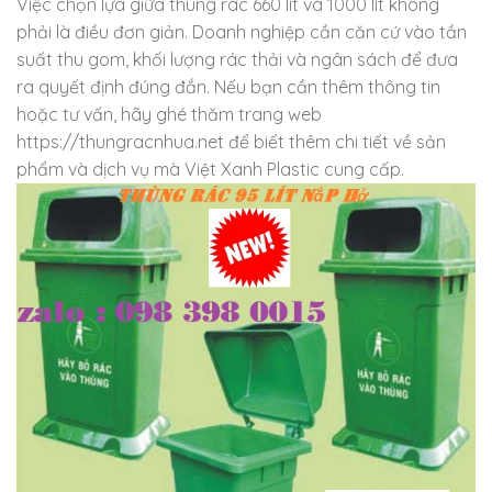
Việc chọn lựa giữa thùng rác 660 lít và 1000 lít không
phải là điều đơn giản. Doanh nghiệp cần căn cứ vào tần
suất thu gom, khối lượng rác thải và ngân sách để đưa
ra quyết định đúng đắn. Nếu bạn cần thêm thông tin
hoặc tư vấn, hãy ghé thăm trang web
https://thungracnhua.net để biết thêm chi tiết về sản
phẩm và dịch vụ mà Việt Xanh Plastic cung cấp.