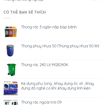
CÓ THỂ BẠN SẼ THÍCH
Thùng rác 3 ngăn nắp bập bênh
Thùng phuy nhựa 50 lThùng phuy nhựa 50 lítít
Thùng rác 240 Lít MGB240K
Kệ đựng phụ tùng , khay đựng ốc vít , khay
đựng đồ nghề cơ khí ,khay đựng linh kiện
Thùng rác ngoài trời 09