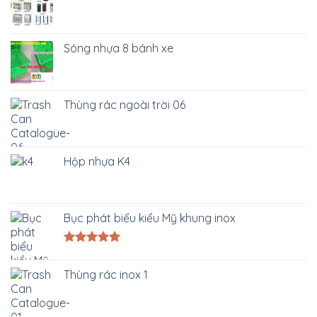
Sóng nhựa 8 bánh xe
Thùng rác ngoài trời 06
Hộp nhựa K4
Bục phát biểu kiểu Mỹ khung inox
Được xếp
hạng
5.00
Thùng rác inox 1
5 sao