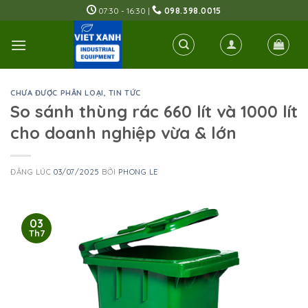
Skip
07:30 - 16:30 |
098.398.0015
to
content
CHƯA ĐƯỢC PHÂN LOẠI
,
TIN TỨC
So sánh thùng rác 660 lít và 1000 lít
cho doanh nghiệp vừa & lớn
ĐĂNG LÚC
03/07/2025
BỞI
PHONG LE
03
Th7