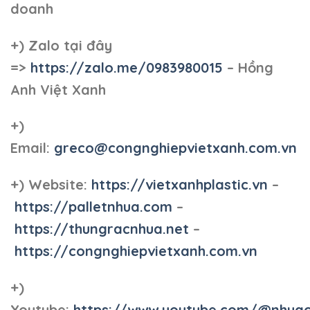
doanh
+)
Zalo tại đây
=>
https://zalo.me/0983980015
– Hồng
Anh Việt Xanh
+)
Email:
greco@congnghiepvietxanh.com.vn
+) Website:
https://vietxanhplastic.vn
–
https://palletnhua.com
–
https://thungracnhua.net
–
https://congnghiepvietxanh.com.vn
+)
Youtube:
https://www.youtube.com/@nhua