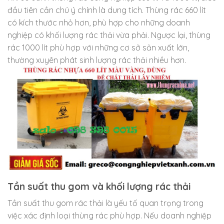
đầu tiên cần chú ý chính là dung tích. Thùng rác 660 lít
có kích thước nhỏ hơn, phù hợp cho những doanh
nghiệp có khối lượng rác thải vừa phải. Ngược lại, thùng
rác 1000 lít phù hợp với những cơ sở sản xuất lớn,
thường xuyên phát sinh lượng rác thải nhiều hơn.
Tần suất thu gom và khối lượng rác thải
Tần suất thu gom rác thải là yếu tố quan trọng trong
việc xác định loại thùng rác phù hợp. Nếu doanh nghiệp