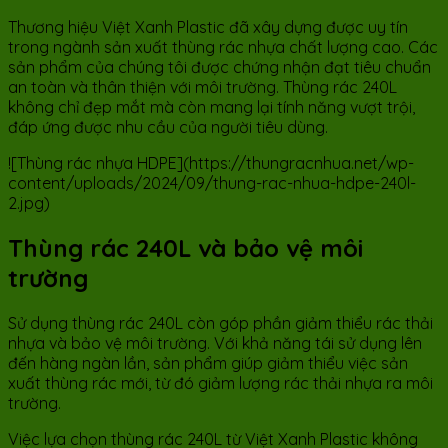
Thương hiệu Việt Xanh Plastic đã xây dựng được uy tín
trong ngành sản xuất thùng rác nhựa chất lượng cao. Các
sản phẩm của chúng tôi được chứng nhận đạt tiêu chuẩn
an toàn và thân thiện với môi trường. Thùng rác 240L
không chỉ đẹp mắt mà còn mang lại tính năng vượt trội,
đáp ứng được nhu cầu của người tiêu dùng.
![Thùng rác nhựa HDPE](https://thungracnhua.net/wp-
content/uploads/2024/09/thung-rac-nhua-hdpe-240l-
2.jpg)
Thùng rác 240L và bảo vệ môi
trường
Sử dụng thùng rác 240L còn góp phần giảm thiểu rác thải
nhựa và bảo vệ môi trường. Với khả năng tái sử dụng lên
đến hàng ngàn lần, sản phẩm giúp giảm thiểu việc sản
xuất thùng rác mới, từ đó giảm lượng rác thải nhựa ra môi
trường.
Việc lựa chọn thùng rác 240L từ Việt Xanh Plastic không