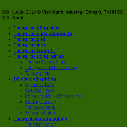
Bản quyền 2026 ©
Viet Xanh Industry
|
Công ty TNHH SX
Việt Xanh
Thùng rác bằng nhựa
Thùng rác nhựa composite
Thùng rác y tế
Thùng rác inox
Thùng rác trang trí
Thùng rác công nghiệp
Thùng rác ngoài trời
Thùng rác đá hoa cương
Túi đựng rác
Đồ dùng văn phòng
Bục phát biểu
Cột chắn inox
Bảng chỉ dẫn – Bảng menu
Xe đẩy hành lý
Thùng đựng dù
Xe dọn vệ sinh
Thùng nhựa công nghiệp
Thùng nhựa bít