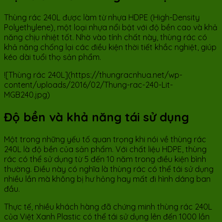
Thùng rác 240L được làm từ nhựa HDPE (High-Density
Polyethylene), một loại nhựa nổi bật với độ bền cao và khả
năng chịu nhiệt tốt. Nhờ vào tính chất này, thùng rác có
khả năng chống lại các điều kiện thời tiết khắc nghiệt, giúp
kéo dài tuổi thọ sản phẩm.
![Thùng rác 240L](https://thungracnhua.net/wp-
content/uploads/2016/02/Thung-rac-240-Lit-
MGB240.jpg)
Độ bền và khả năng tái sử dụng
Một trong những yếu tố quan trọng khi nói về thùng rác
240L là độ bền của sản phẩm. Với chất liệu HDPE, thùng
rác có thể sử dụng từ 5 đến 10 năm trong điều kiện bình
thường. Điều này có nghĩa là thùng rác có thể tái sử dụng
nhiều lần mà không bị hư hỏng hay mất đi hình dáng ban
đầu.
Thực tế, nhiều khách hàng đã chứng minh thùng rác 240L
của Việt Xanh Plastic có thể tái sử dụng lên đến 1000 lần