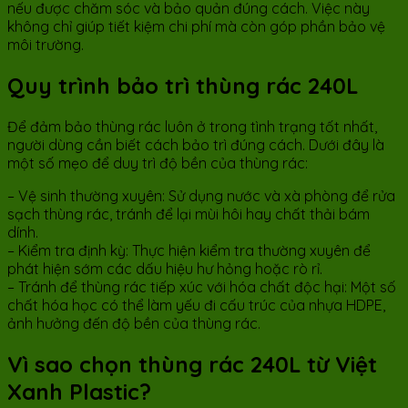
nếu được chăm sóc và bảo quản đúng cách. Việc này
không chỉ giúp tiết kiệm chi phí mà còn góp phần bảo vệ
môi trường.
Quy trình bảo trì thùng rác 240L
Để đảm bảo thùng rác luôn ở trong tình trạng tốt nhất,
người dùng cần biết cách bảo trì đúng cách. Dưới đây là
một số mẹo để duy trì độ bền của thùng rác:
– Vệ sinh thường xuyên: Sử dụng nước và xà phòng để rửa
sạch thùng rác, tránh để lại mùi hôi hay chất thải bám
dính.
– Kiểm tra định kỳ: Thực hiện kiểm tra thường xuyên để
phát hiện sớm các dấu hiệu hư hỏng hoặc rò rỉ.
– Tránh để thùng rác tiếp xúc với hóa chất độc hại: Một số
chất hóa học có thể làm yếu đi cấu trúc của nhựa HDPE,
ảnh hưởng đến độ bền của thùng rác.
Vì sao chọn thùng rác 240L từ Việt
Xanh Plastic?