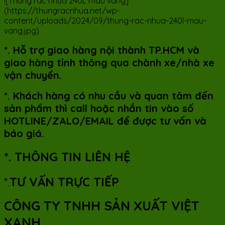
![Thùng rác nhựa 240L màu vàng]
(https://thungracnhua.net/wp-
content/uploads/2024/09/thung-rac-nhua-240l-mau-
vang.jpg)
*. Hỗ trợ giao hàng nội thành TP.HCM và
giao hàng tỉnh thông qua chành xe/nhà xe
vận chuyển.
*. Khách hàng có nhu cầu và quan tâm đến
sản phẩm thì call hoặc nhắn tin vào số
HOTLINE/ZALO/EMAIL để được tư vấn và
báo giá.
*. THÔNG TIN LIÊN HỆ
*.
TƯ VẤN TRỰC TIẾP
CÔNG TY TNHH SẢN XUẤT VIỆT
XANH