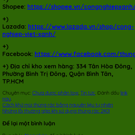
Shopee:
https://shopee.vn/congnghiepxanh
+)
Lazada:
https://www.lazada.vn/shop/cong-
nghiep-viet-xanh/
+)
Facebook:
https://www.facebook.com/thun
+)
Địa chỉ kho xem hàng: 334 Tân Hòa Đông,
Phường Bình Trị Đông, Quận Bình Tân,
TP.HCM
Chuyên mục:
Chưa được phân loại
,
Tin tức
. Đánh dấu
link
này
.
Cách khử mùi thùng rác bằng nguyên liệu tự nhiên
Những lỗi thường gặp khi sử dụng thùng rác 240l
Để lại một bình luận