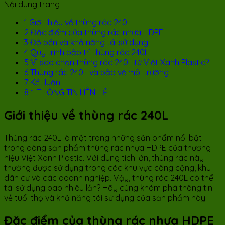
Nội dung trang
1
Giới thiệu về thùng rác 240L
2
Đặc điểm của thùng rác nhựa HDPE
3
Độ bền và khả năng tái sử dụng
4
Quy trình bảo trì thùng rác 240L
5
Vì sao chọn thùng rác 240L từ Việt Xanh Plastic?
6
Thùng rác 240L và bảo vệ môi trường
7
Kết luận
8
*. THÔNG TIN LIÊN HỆ
Giới thiệu về thùng rác 240L
Thùng rác 240L là một trong những sản phẩm nổi bật
trong dòng sản phẩm thùng rác nhựa HDPE của thương
hiệu Việt Xanh Plastic. Với dung tích lớn, thùng rác này
thường được sử dụng trong các khu vực công cộng, khu
dân cư và các doanh nghiệp. Vậy, thùng rác 240L có thể
tái sử dụng bao nhiêu lần? Hãy cùng khám phá thông tin
về tuổi thọ và khả năng tái sử dụng của sản phẩm này.
Đặc điểm của thùng rác nhựa HDPE