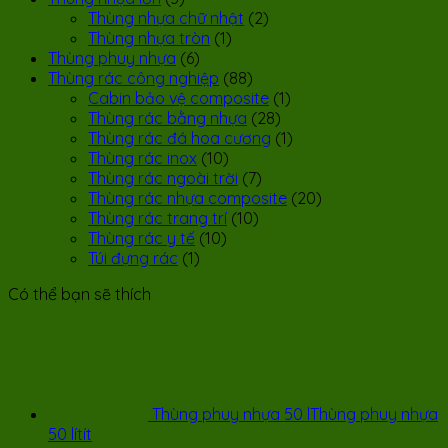
Thùng nhựa chữ nhật
(2)
Thùng nhựa tròn
(1)
Thùng phuy nhựa
(6)
Thùng rác công nghiệp
(88)
Cabin bảo vệ composite
(1)
Thùng rác bằng nhựa
(28)
Thùng rác đá hoa cương
(1)
Thùng rác inox
(10)
Thùng rác ngoài trời
(7)
Thùng rác nhựa composite
(20)
Thùng rác trang trí
(10)
Thùng rác y tế
(10)
Túi đựng rác
(1)
Có thể bạn sẽ thích
Thùng phuy nhựa 50 lThùng phuy nhựa
50 lítít