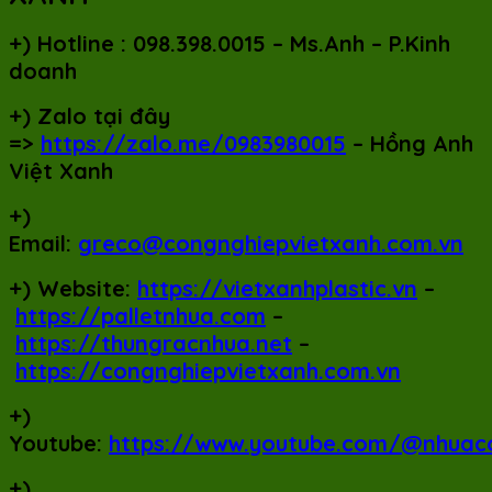
+)
Hotline : 098.398.0015 – Ms.Anh – P.Kinh
doanh
+)
Zalo tại đây
=>
https://zalo.me/0983980015
– Hồng Anh
Việt Xanh
+)
Email:
greco@congnghiepvietxanh.com.vn
+) Website:
https://vietxanhplastic.vn
–
https://palletnhua.com
–
https://thungracnhua.net
–
https://congnghiepvietxanh.com.vn
+)
Youtube:
https://www.youtube.com/@nhuac
+)