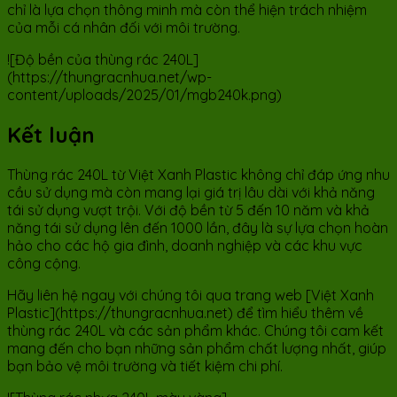
chỉ là lựa chọn thông minh mà còn thể hiện trách nhiệm
của mỗi cá nhân đối với môi trường.
![Độ bền của thùng rác 240L]
(https://thungracnhua.net/wp-
content/uploads/2025/01/mgb240k.png)
Kết luận
Thùng rác 240L từ Việt Xanh Plastic không chỉ đáp ứng nhu
cầu sử dụng mà còn mang lại giá trị lâu dài với khả năng
tái sử dụng vượt trội. Với độ bền từ 5 đến 10 năm và khả
năng tái sử dụng lên đến 1000 lần, đây là sự lựa chọn hoàn
hảo cho các hộ gia đình, doanh nghiệp và các khu vực
công cộng.
Hãy liên hệ ngay với chúng tôi qua trang web [Việt Xanh
Plastic](https://thungracnhua.net) để tìm hiểu thêm về
thùng rác 240L và các sản phẩm khác. Chúng tôi cam kết
mang đến cho bạn những sản phẩm chất lượng nhất, giúp
bạn bảo vệ môi trường và tiết kiệm chi phí.