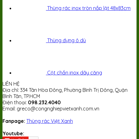
Thùng rác inox tròn nắp lật 48x83cm
Thùng đựng ô dù
Cột chắn inox dây căng
LIÊN HỆ
Địa chỉ: 334 Tân Hòa Đông, Phường Bình Trị Đông, Quận
Bình Tân, TP.HCM
Điện thoại:
098.232.4040
Email: greco@congnghiepvietxanh.com.vn
Fanpage:
Thùng rác Việt Xanh
Youtube: