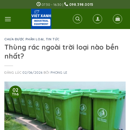
Skip
07:30 - 16:30 |
098.398.0015
to
content
CHƯA ĐƯỢC PHÂN LOẠI
,
TIN TỨC
Thùng rác ngoài trời loại nào bền
nhất?
ĐĂNG LÚC
02/06/2026
BỞI
PHONG LE
02
Th6