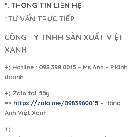
*. THÔNG TIN LIÊN HỆ
*.
TƯ VẤN TRỰC TIẾP
CÔNG TY TNHH SẢN XUẤT VIỆT
XANH
+)
Hotline : 098.398.0015 – Ms.Anh – P.Kinh
doanh
+)
Zalo tại đây
=>
https://zalo.me/0983980015
– Hồng
Anh Việt Xanh
+)