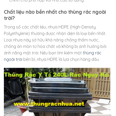
chỉnh cho phù hợp với nhu cầu sử dụng.
Chất liệu nào bền nhất cho thùng rác ngoài
trời?
Trong số các chất liệu, nhựa HDPE (High-Density
Polyethylene) thường được nhận diện là loại bền nhất.
Loại nhựa này sở hữu khả năng chống thấm nước,
chống ăn mòn từ hóa chất và không bị ảnh hưởng bởi
ánh nắng mặt trời. Nếu bạn tìm kiếm một
thùng rác
ngoài trời
bền bỉ, nhựa HDPE là lựa chọn hàng đầu.