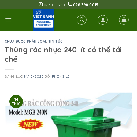
Skip
07:30 - 16:30 |
098.398.0015
to
content
CHƯA ĐƯỢC PHÂN LOẠI
,
TIN TỨC
Thùng rác nhựa 240 lít có thể tái
chế
ĐĂNG LÚC
14/10/2025
BỞI
PHONG LE
14
Th10