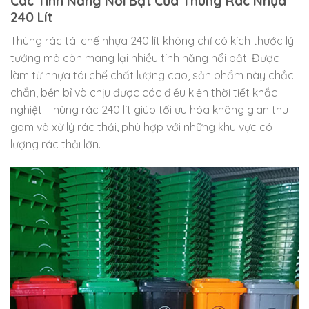
Các Tính Năng Nổi Bật Của Thùng Rác Nhựa
240 Lít
Thùng rác tái chế nhựa 240 lít không chỉ có kích thước lý
tưởng mà còn mang lại nhiều tính năng nổi bật. Được
làm từ nhựa tái chế chất lượng cao, sản phẩm này chắc
chắn, bền bỉ và chịu được các điều kiện thời tiết khắc
nghiệt. Thùng rác 240 lít giúp tối ưu hóa không gian thu
gom và xử lý rác thải, phù hợp với những khu vực có
lượng rác thải lớn.