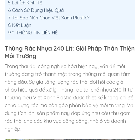
5
Lợi Ích Kinh Tế
6
Cách Sử Dụng Hiệu Quả
7
Tại Sao Nên Chọn Việt Xanh Plastic?
8
Kết Luận
9
*. THÔNG TIN LIÊN HỆ
Thùng Rác Nhựa 240 Lít: Giải Pháp Thân Thiện
Môi Trường
Trong thời đại công nghiệp hóa hiện nay, vấn đề môi
trường đang trở thành một trong những mối quan tâm
hàng đầu. Sự gia tăng lượng rác thải đòi hỏi các giải
pháp hiệu quả để xử lý. Thùng rác tái chế nhựa 240 lít từ
thương hiệu Việt Xanh Plastic được thiết kế không chỉ để
chứa đựng rác mà còn góp phần bảo vệ môi trường. Với
dung tích lớn, sản phẩm này đáp ứng nhu cầu thu gom
rác thải cho các khu vực công cộng, nhà ở và doanh
nghiệp.