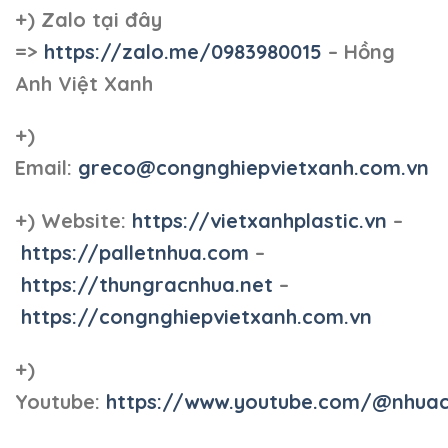
+)
Zalo tại đây
=>
https://zalo.me/0983980015
– Hồng
Anh Việt Xanh
+)
Email:
greco@congnghiepvietxanh.com.vn
+) Website:
https://vietxanhplastic.vn
–
https://palletnhua.com
–
https://thungracnhua.net
–
https://congnghiepvietxanh.com.vn
+)
Youtube:
https://www.youtube.com/@nhua