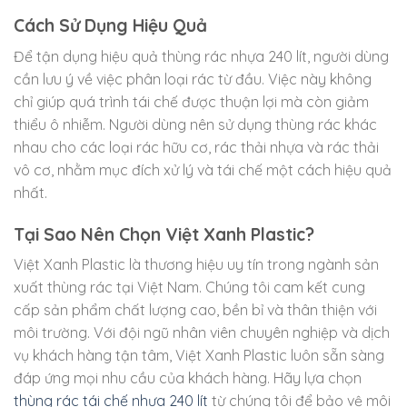
Cách Sử Dụng Hiệu Quả
Để tận dụng hiệu quả thùng rác nhựa 240 lít, người dùng
cần lưu ý về việc phân loại rác từ đầu. Việc này không
chỉ giúp quá trình tái chế được thuận lợi mà còn giảm
thiểu ô nhiễm. Người dùng nên sử dụng thùng rác khác
nhau cho các loại rác hữu cơ, rác thải nhựa và rác thải
vô cơ, nhằm mục đích xử lý và tái chế một cách hiệu quả
nhất.
Tại Sao Nên Chọn Việt Xanh Plastic?
Việt Xanh Plastic là thương hiệu uy tín trong ngành sản
xuất thùng rác tại Việt Nam. Chúng tôi cam kết cung
cấp sản phẩm chất lượng cao, bền bỉ và thân thiện với
môi trường. Với đội ngũ nhân viên chuyên nghiệp và dịch
vụ khách hàng tận tâm, Việt Xanh Plastic luôn sẵn sàng
đáp ứng mọi nhu cầu của khách hàng. Hãy lựa chọn
thùng rác tái chế nhựa 240 lít
từ chúng tôi để bảo vệ môi