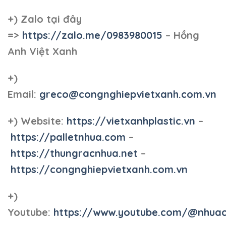
+)
Zalo tại đây
=>
https://zalo.me/0983980015
– Hồng
Anh Việt Xanh
+)
Email:
greco@congnghiepvietxanh.com.vn
+) Website:
https://vietxanhplastic.vn
–
https://palletnhua.com
–
https://thungracnhua.net
–
https://congnghiepvietxanh.com.vn
+)
Youtube:
https://www.youtube.com/@nhua