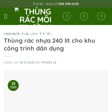
Skip
07:30 - 16:30 |
098.398.0015
to
content
CHƯA ĐƯỢC PHÂN LOẠI
,
TIN TỨC
Thùng rác nhựa 240 lít cho khu
công trình dân dụng
ĐĂNG LÚC
13/11/2025
BỞI
PHONG LE
13
Th11