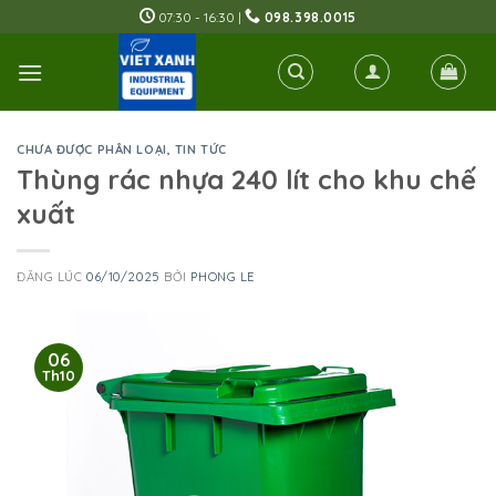
Skip
07:30 - 16:30 |
098.398.0015
to
content
CHƯA ĐƯỢC PHÂN LOẠI
,
TIN TỨC
Thùng rác nhựa 240 lít cho khu chế
xuất
ĐĂNG LÚC
06/10/2025
BỞI
PHONG LE
06
Th10