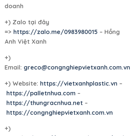
doanh
+)
Zalo tại đây
=>
https://zalo.me/0983980015
– Hồng
Anh Việt Xanh
+)
Email:
greco@congnghiepvietxanh.com.vn
+) Website:
https://vietxanhplastic.vn
–
https://palletnhua.com
–
https://thungracnhua.net
–
https://congnghiepvietxanh.com.vn
+)