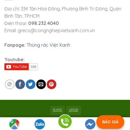
Địa chỉ: 334 Tân Hòa Đông, Phường Bình Trị Đông, Quận
Bình Tân, TP.HCM
Điện thoại:
098.232.4040
Email: greco@congnghiepvietxanh.com.vn
Fanpage:
Thùng rác Việt Xanh
Youtube:
Bản quyền 2026 ©
Viet Xanh Industry
|
Công ty TNHH SX
BÁO GIÁ
Việt Xanh