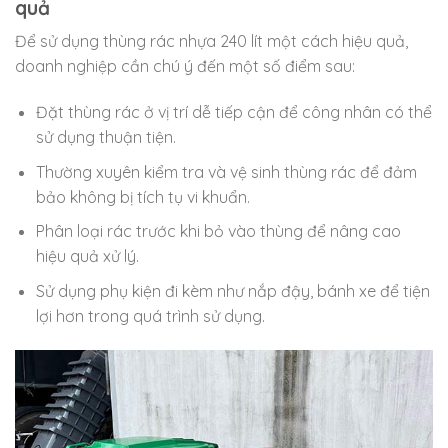
quả
Để sử dụng thùng rác nhựa 240 lít một cách hiệu quả,
doanh nghiệp cần chú ý đến một số điểm sau:
Đặt thùng rác ở vị trí dễ tiếp cận để công nhân có thể
sử dụng thuận tiện.
Thường xuyên kiểm tra và vệ sinh thùng rác để đảm
bảo không bị tích tụ vi khuẩn.
Phân loại rác trước khi bỏ vào thùng để nâng cao
hiệu quả xử lý.
Sử dụng phụ kiện đi kèm như nắp đậy, bánh xe để tiện
lợi hơn trong quá trình sử dụng.