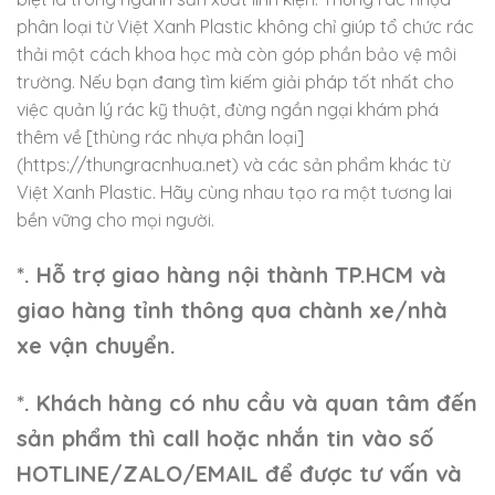
phân loại từ Việt Xanh Plastic không chỉ giúp tổ chức rác
thải một cách khoa học mà còn góp phần bảo vệ môi
trường. Nếu bạn đang tìm kiếm giải pháp tốt nhất cho
việc quản lý rác kỹ thuật, đừng ngần ngại khám phá
thêm về [thùng rác nhựa phân loại]
(https://thungracnhua.net) và các sản phẩm khác từ
Việt Xanh Plastic. Hãy cùng nhau tạo ra một tương lai
bền vững cho mọi người.
*. Hỗ trợ giao hàng nội thành TP.HCM và
giao hàng tỉnh thông qua chành xe/nhà
xe vận chuyển.
*. Khách hàng có nhu cầu và quan tâm đến
sản phẩm thì call hoặc nhắn tin vào số
HOTLINE/ZALO/EMAIL để được tư vấn và