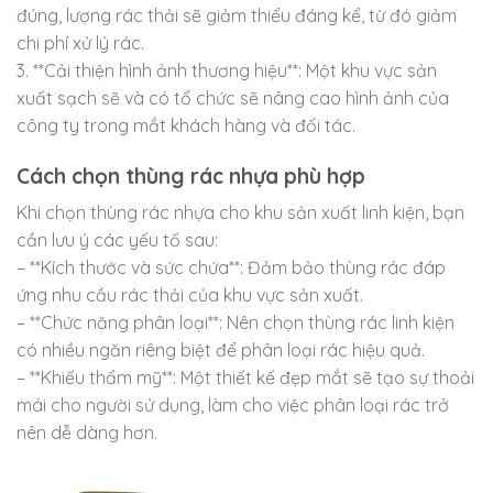
đúng, lượng rác thải sẽ giảm thiểu đáng kể, từ đó giảm
chi phí xử lý rác.
3. **Cải thiện hình ảnh thương hiệu**: Một khu vực sản
xuất sạch sẽ và có tổ chức sẽ nâng cao hình ảnh của
công ty trong mắt khách hàng và đối tác.
Cách chọn thùng rác nhựa phù hợp
Khi chọn thùng rác nhựa cho khu sản xuất linh kiện, bạn
cần lưu ý các yếu tố sau:
– **Kích thước và sức chứa**: Đảm bảo thùng rác đáp
ứng nhu cầu rác thải của khu vực sản xuất.
– **Chức năng phân loại**: Nên chọn thùng rác linh kiện
có nhiều ngăn riêng biệt để phân loại rác hiệu quả.
– **Khiếu thẩm mỹ**: Một thiết kế đẹp mắt sẽ tạo sự thoải
mái cho người sử dụng, làm cho việc phân loại rác trở
nên dễ dàng hơn.