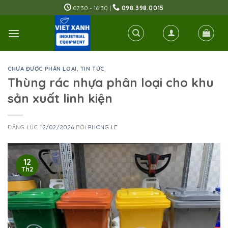
Skip
07:30 - 16:30 |
098.398.0015
to
content
CHƯA ĐƯỢC PHÂN LOẠI
,
TIN TỨC
Thùng rác nhựa phân loại cho khu
sản xuất linh kiện
ĐĂNG LÚC
12/02/2026
BỞI
PHONG LE
12
Th2