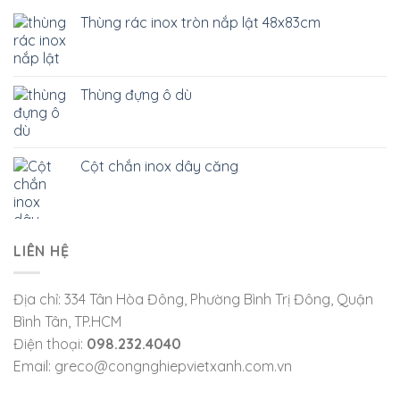
Thùng rác inox tròn nắp lật 48x83cm
Thùng đựng ô dù
Cột chắn inox dây căng
LIÊN HỆ
Địa chỉ: 334 Tân Hòa Đông, Phường Bình Trị Đông, Quận
Bình Tân, TP.HCM
Điện thoại:
098.232.4040
Email: greco@congnghiepvietxanh.com.vn