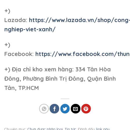
+)
Lazada:
https://www.lazada.vn/shop/cong
nghiep-viet-xanh/
+)
Facebook:
https://www.facebook.com/thun
+)
Địa chỉ kho xem hàng: 334 Tân Hòa
Đông, Phường Bình Trị Đông, Quận Bình
Tân, TP.HCM
Chuyên mục:
Chưa được phân loại
,
Tin tức
. Đánh dấu
link này
.