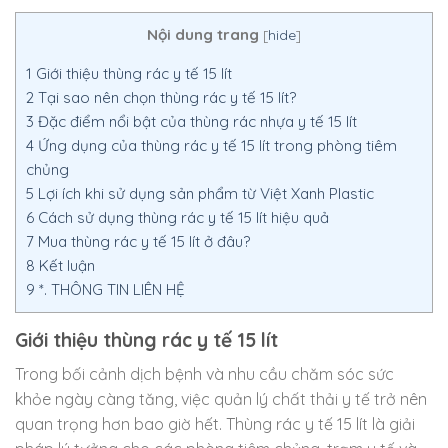
Nội dung trang
[
hide
]
1
Giới thiệu thùng rác y tế 15 lít
2
Tại sao nên chọn thùng rác y tế 15 lít?
3
Đặc điểm nổi bật của thùng rác nhựa y tế 15 lít
4
Ứng dụng của thùng rác y tế 15 lít trong phòng tiêm
chủng
5
Lợi ích khi sử dụng sản phẩm từ Việt Xanh Plastic
6
Cách sử dụng thùng rác y tế 15 lít hiệu quả
7
Mua thùng rác y tế 15 lít ở đâu?
8
Kết luận
9
*. THÔNG TIN LIÊN HỆ
Giới thiệu thùng rác y tế 15 lít
Trong bối cảnh dịch bệnh và nhu cầu chăm sóc sức
khỏe ngày càng tăng, việc quản lý chất thải y tế trở nên
quan trọng hơn bao giờ hết. Thùng rác y tế 15 lít là giải