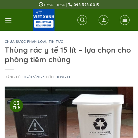
Skip
07:30 - 16:30 |
098.398.0015
to
content
CHƯA ĐƯỢC PHÂN LOẠI
,
TIN TỨC
Thùng rác y tế 15 lít – lựa chọn cho
phòng tiêm chủng
ĐĂNG LÚC
03/09/2025
BỞI
PHONG LE
03
Th9