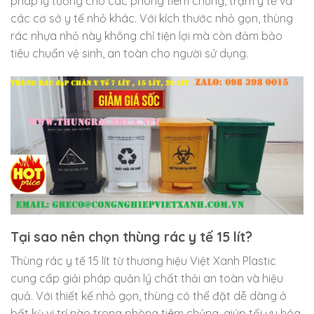
pháp lý tưởng cho các phòng tiêm chủng, trạm y tế và
các cơ sở y tế nhỏ khác. Với kích thước nhỏ gọn, thùng
rác nhựa nhỏ này không chỉ tiện lợi mà còn đảm bảo
tiêu chuẩn vệ sinh, an toàn cho người sử dụng.
Tại sao nên chọn thùng rác y tế 15 lít?
Thùng rác y tế 15 lít từ thương hiệu Việt Xanh Plastic
cung cấp giải pháp quản lý chất thải an toàn và hiệu
quả. Với thiết kế nhỏ gọn, thùng có thể đặt dễ dàng ở
bất kỳ vị trí nào trong phòng tiêm chủng, giúp tối ưu hóa