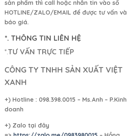
sản phẩm thì call hoặc nhắn tin vào số
HOTLINE/ZALO/EMAIL để được tư vấn và
báo giá.
*. THÔNG TIN LIÊN HỆ
*.
TƯ VẤN TRỰC TIẾP
CÔNG TY TNHH SẢN XUẤT VIỆT
XANH
+)
Hotline : 098.398.0015 – Ms.Anh – P.Kinh
doanh
+)
Zalo tại đây
=>
https://zalo.me/0983980015
– Hồng