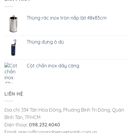
Thùng rác inox tròn nắp lật 48x83cm
Thùng đựng ô dù
Cột chắn inox dây căng
LIÊN HỆ
Địa chỉ: 334 Tân Hòa Đông, Phường Bình Trị Đông, Quận
Bình Tân, TP.HCM
Điện thoại:
098.232.4040
Email: greco@congnghiepvietxanh.com.vn