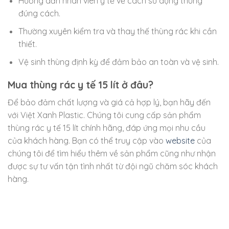
Hướng dẫn nhân viên y tế về cách sử dụng thùng
đúng cách.
Thường xuyên kiểm tra và thay thế thùng rác khi cần
thiết.
Vệ sinh thùng định kỳ để đảm bảo an toàn và vệ sinh.
Mua thùng rác y tế 15 lít ở đâu?
Để bảo đảm chất lượng và giá cả hợp lý, bạn hãy đến
với Việt Xanh Plastic. Chúng tôi cung cấp sản phẩm
thùng rác y tế 15 lít chính hãng, đáp ứng mọi nhu cầu
của khách hàng. Bạn có thể truy cập vào
website
của
chúng tôi để tìm hiểu thêm về sản phẩm cũng như nhận
được sự tư vấn tận tình nhất từ đội ngũ chăm sóc khách
hàng.