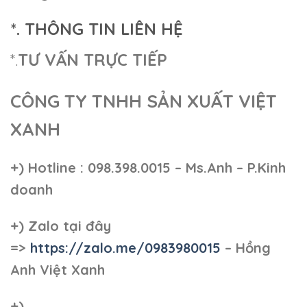
*. THÔNG TIN LIÊN HỆ
*.
TƯ VẤN TRỰC TIẾP
CÔNG TY TNHH SẢN XUẤT VIỆT
XANH
+)
Hotline : 098.398.0015 – Ms.Anh – P.Kinh
doanh
+)
Zalo tại đây
=>
https://zalo.me/0983980015
– Hồng
Anh Việt Xanh
+)