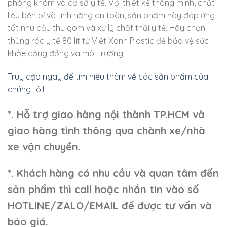
phòng khám và cơ sở y tế. Với thiết kế thông minh, chất
liệu bền bỉ và tính năng an toàn, sản phẩm này đáp ứng
tốt nhu cầu thu gom và xử lý chất thải y tế. Hãy chọn
thùng rác y tế 80 lít từ Việt Xanh Plastic để bảo vệ sức
khỏe cộng đồng và môi trường!
Truy cập ngay để tìm hiểu thêm về các sản phẩm của
chúng tôi!
*. Hỗ trợ giao hàng nội thành TP.HCM và
giao hàng tỉnh thông qua chành xe/nhà
xe vận chuyển.
*. Khách hàng có nhu cầu và quan tâm đến
sản phẩm thì call hoặc nhắn tin vào số
HOTLINE/ZALO/EMAIL để được tư vấn và
báo giá.