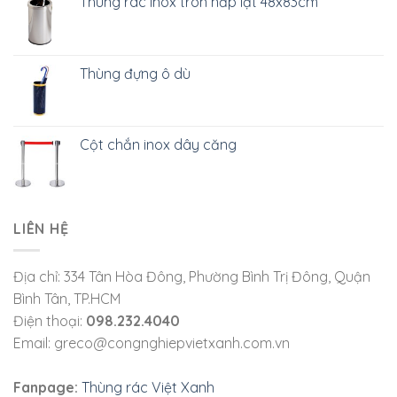
Thùng rác inox tròn nắp lật 48x83cm
Thùng đựng ô dù
Cột chắn inox dây căng
LIÊN HỆ
Địa chỉ: 334 Tân Hòa Đông, Phường Bình Trị Đông, Quận
Bình Tân, TP.HCM
Điện thoại:
098.232.4040
Email: greco@congnghiepvietxanh.com.vn
Fanpage:
Thùng rác Việt Xanh