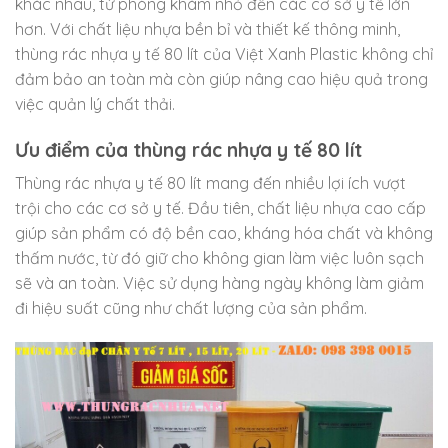
khác nhau, từ phòng khám nhỏ đến các cơ sở y tế lớn
hơn. Với chất liệu nhựa bền bỉ và thiết kế thông minh,
thùng rác nhựa y tế 80 lít của Việt Xanh Plastic không chỉ
đảm bảo an toàn mà còn giúp nâng cao hiệu quả trong
việc quản lý chất thải.
Ưu điểm của thùng rác nhựa y tế 80 lít
Thùng rác nhựa y tế 80 lít mang đến nhiều lợi ích vượt
trội cho các cơ sở y tế. Đầu tiên, chất liệu nhựa cao cấp
giúp sản phẩm có độ bền cao, kháng hóa chất và không
thấm nước, từ đó giữ cho không gian làm việc luôn sạch
sẽ và an toàn. Việc sử dụng hàng ngày không làm giảm
đi hiệu suất cũng như chất lượng của sản phẩm.