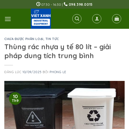
Skip
07:30 - 16:30 |
098.398.0015
to
content
CHƯA ĐƯỢC PHÂN LOẠI
,
TIN TỨC
Thùng rác nhựa y tế 80 lít – giải
pháp dung tích trung bình
ĐĂNG LÚC
10/09/2025
BỞI
PHONG LE
10
Th9