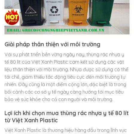
Giải pháp thân thiện với môi trường
Với sự phát triển bền vững ngày nay, thùng rác nhựa y
tế 80 lít của Việt Xanh Plastic cam kết sử dụng các vật
liệu thân thiện với môi trường. Nhựa được sử dụng có thể
tái chế, giảm thiểu tác động tiêu cực đến môi trường tự
nhiên. Đây cũng là một điểm cộng lớn, đặc biệt là trong
bối cảnh các cơ sở y tế ngày càng hướng tới mục tiêu
bảo vệ sức khỏe cho cả con người và môi trường.
Lợi ích khi chọn mua thùng rác nhựa y tế 80 lít
từ Việt Xanh Plastic
Việt Xanh Plastic là thương hiệu hàng đầu trong lĩnh vực