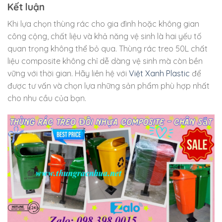
Kết luận
Khi lựa chọn thùng rác cho gia đình hoặc không gian
công cộng, chất liệu và khả năng vệ sinh là hai yếu tố
quan trọng không thể bỏ qua. Thùng rác treo 50L chất
liệu composite không chỉ dễ dàng vệ sinh mà còn bền
vững với thời gian. Hãy liên hệ với
Việt Xanh Plastic
để
được tư vấn và chọn lựa những sản phẩm phù hợp nhất
cho nhu cầu của bạn.