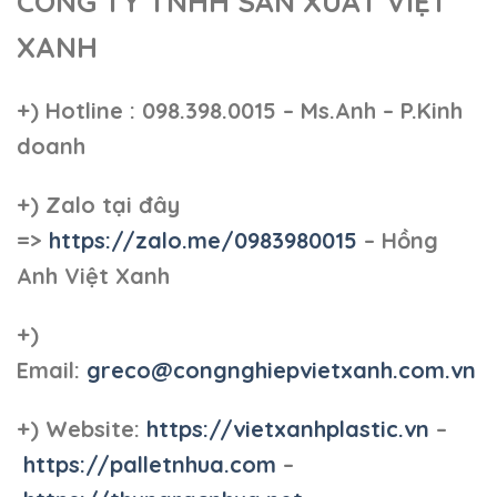
CÔNG TY TNHH SẢN XUẤT VIỆT
XANH
+)
Hotline : 098.398.0015 – Ms.Anh – P.Kinh
doanh
+)
Zalo tại đây
=>
https://zalo.me/0983980015
– Hồng
Anh Việt Xanh
+)
Email:
greco@congnghiepvietxanh.com.vn
+) Website:
https://vietxanhplastic.vn
–
https://palletnhua.com
–