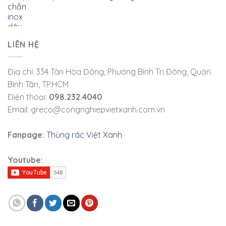
LIÊN HỆ
Địa chỉ: 334 Tân Hòa Đông, Phường Bình Trị Đông, Quận
Bình Tân, TP.HCM
Điện thoại:
098.232.4040
Email: greco@congnghiepvietxanh.com.vn
Fanpage:
Thùng rác Việt Xanh
Youtube: