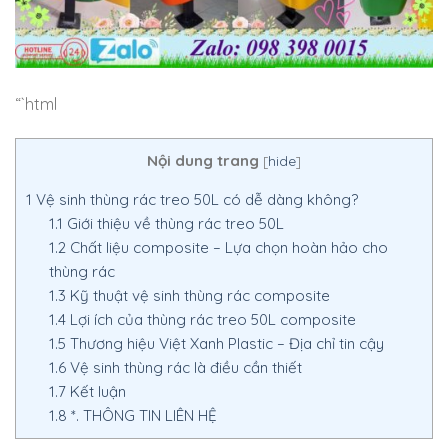
“`html
Nội dung trang
[
hide
]
1
Vệ sinh thùng rác treo 50L có dễ dàng không?
1.1
Giới thiệu về thùng rác treo 50L
1.2
Chất liệu composite – Lựa chọn hoàn hảo cho
thùng rác
1.3
Kỹ thuật vệ sinh thùng rác composite
1.4
Lợi ích của thùng rác treo 50L composite
1.5
Thương hiệu Việt Xanh Plastic – Địa chỉ tin cậy
1.6
Vệ sinh thùng rác là điều cần thiết
1.7
Kết luận
1.8
*. THÔNG TIN LIÊN HỆ