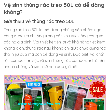
Vệ sinh thùng rác treo 50L có dễ dàng
không?
Giới thiệu về thùng rác treo 50L
Thùng rác treo 50L là một trong những sản phẩm ngày
càng được ưa chuộng trong các khu vực công cộng và
các hộ gia đình. Với thiết kế tiện lợi và khả năng tiết kiệm
không gian, thùng rác này không chỉ giúp chứa đựng rác
thải hiệu quả mà còn dễ dàng vệ sinh. Đặc biệt, với chất
liệu composite, việc vệ sinh thùng rác composite trở nên
nhanh chóng và sạch sẽ hơn bao giờ hết.