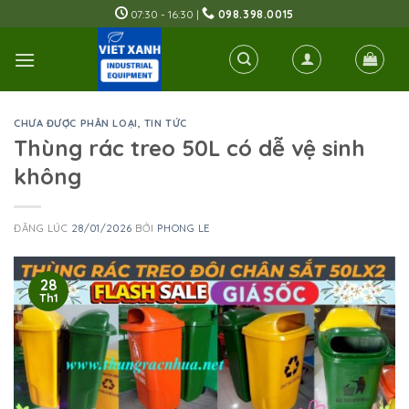
Skip
07:30 - 16:30 |
098.398.0015
to
content
CHƯA ĐƯỢC PHÂN LOẠI
,
TIN TỨC
Thùng rác treo 50L có dễ vệ sinh
không
ĐĂNG LÚC
28/01/2026
BỞI
PHONG LE
28
Th1